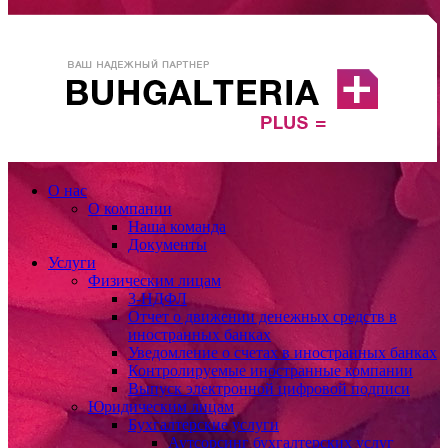
О нас
О компании
Наша команда
Документы
Услуги
Физическим лицам
3-НДФЛ
Отчет о движении денежных средств в
иностранных банках
Уведомление о счетах в иностранных банках
Контролируемые иностранные компании
Выпуск электронной цифровой подписи
Юридическим лицам
Бухгалтерские услуги
Аутсорсинг бухгалтерских услуг