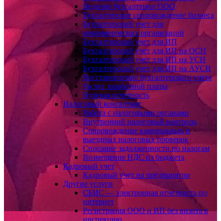
Ведение бухгалтерии ООО
Бухгалтерское сопровождение бизнеса
Бухгалтерский учет для
некоммерческих организаций
Бухгалтерский учет для ИП
Бухгалтерский учет для ИП на ОСН
Бухгалтерский учет для ИП на УСН
Бухгалтерский учет для ИП на АУСН
Восстановление бухгалтерского учета
Расчет заработной платы
Нулевая отчетность
Налоговый консалтинг
Работа с налоговыми органами
Внутренний налоговый контроль
Сопровождение камеральных и
выездных налоговых проверок
Списание задолженности по налогам
Возмещение НДС из бюджета
Кадровый учет
Кадровый учет на предприятии
Другие услуги
СБИС — электронная отчетность по
интернет
Регистрация ООО и ИП без визита в
инспекцию