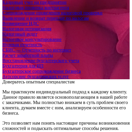
Кадровый учет на предприятии
Налоговая проверка контрагента
Сопровождение проведения налоговой проверки
Выявление и возврат переплат по налогам
Возмещение НДС
Налоговая оптимизация
Налоговый аудит
Налоговое консультирование
Нулевая отчетность
СБИС — Отчетность по интернет
Расчет заработной платы
Восстановление бухгалтерского учета
Бухгалтерия для ИП
Бухгалтерское сопровождение бизнеса
Аутсорсинг бухгалтерских услуг
Доверьтесь опытным специалистам
Мы практикуем индивидуальный подход к каждому клиенту.
Данное правило является основополагающим в нашей работе
с заказчиками. Мы полностью вникаем в суть проблем своего
клиента, думаем вместе с ним, анализируем особенности его
бизнеса.
Это позволяет нам понять настоящие причины возникновения
сложностей и подыскать оптимальные способы решения.